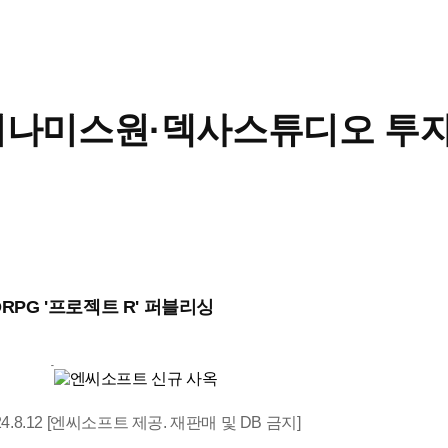
디나미스원·덱사스튜디오 투자
ORPG '프로젝트 R' 퍼블리싱
이미지 확대
8.12 [엔씨소프트 제공. 재판매 및 DB 금지]