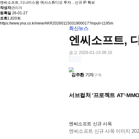
엔씨소프트, 디나미스원·덱사스튜디오 투자…신규 IP 확보
작성자
관리자
등록일
26-01-27
조회
1,820회
https://www.yna.co.kr/view/AKR20260115031900017?input=1195m
최신뉴스
엔씨소프트, 
송고
2026-01-15 09:15
세 줄 요약
송고 2026년01월15일 09시15분
김주환
기자
구독
서브컬처 '프로젝트 AT'·MM
엔씨소프트 신규 사옥
엔씨소프트 신규 사옥 이미지 2024.